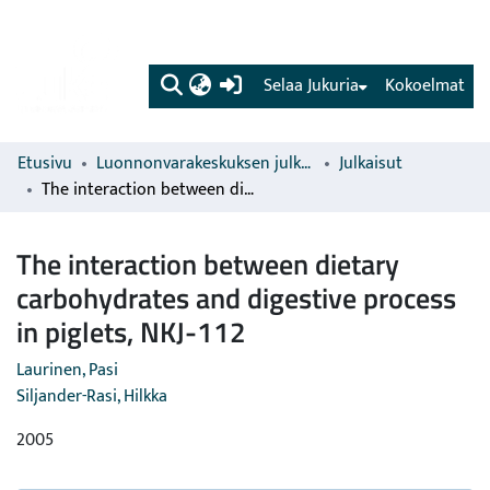
(current)
Selaa Jukuria
Kokoelmat
Etusivu
Luonnonvarakeskuksen julkaisut
Julkaisut
The interaction between dietary carbohydrates and digestive process in piglets, NKJ-112
The interaction between dietary
carbohydrates and digestive process
in piglets, NKJ-112
Laurinen, Pasi
Siljander-Rasi, Hilkka
2005