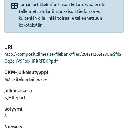
Tämän artikkelin/julkaisun kokotekstiä ei ole
tallennettu Jukuriin. Julkaisun tiedoissa voi
kuitenkin olla linkki toisaalle tallennettuun
kokotekstiin.
URI
http://composit.dimea.se/filebank/files/20121126$123619$fil$
Oq2ejrV9FbJxHRBRPB0P.pdf
OKM-julkaisutyyppi
M2 Esitelmä tai posteri
Julkaisusarja
NJF Report
Volyymi
8
Numero