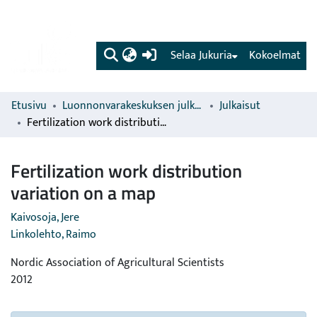
(current)
Selaa Jukuria
Kokoelmat
Etusivu
Luonnonvarakeskuksen julkaisut
Julkaisut
Fertilization work distribution variation on a map
Fertilization work distribution
variation on a map
Kaivosoja, Jere
Linkolehto, Raimo
Nordic Association of Agricultural Scientists
2012