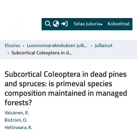
(current)
Selaa Jukuria
Kokoelmat
Etusivu
Luonnonvarakeskuksen julkaisut
Julkaisut
Subcortical Coleoptera in dead pines and spruces: is primeval species composition maintained in managed forests?
Subcortical Coleoptera in dead pines
and spruces: is primeval species
composition maintained in managed
forests?
Väisänen, R.
Biström, O.
Heliövaara, K.