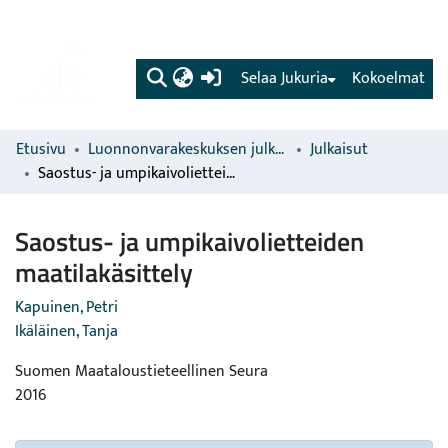
(current)
Selaa Jukuria
Kokoelmat
Etusivu
Luonnonvarakeskuksen julkaisut
Julkaisut
Saostus- ja umpikaivolietteiden maatilakäsittely
Saostus- ja umpikaivolietteiden
maatilakäsittely
Kapuinen, Petri
Ikäläinen, Tanja
Suomen Maataloustieteellinen Seura
2016