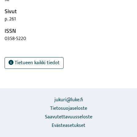
Sivut
p. 261
ISSN
0358-5220
Tietueen kaikki tiedot
jukuri@luke.fi
Tietosuojaseloste
Saavutettavuusseloste
Evästeasetukset