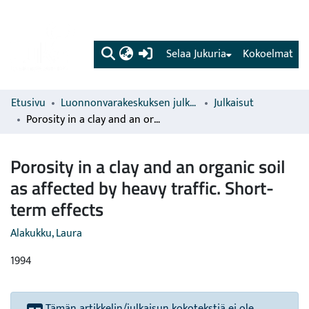
(current)
Selaa Jukuria
Kokoelmat
Etusivu
Luonnonvarakeskuksen julkaisut
Julkaisut
Porosity in a clay and an organic soil as affected by heavy traffic. Short-term effects
Porosity in a clay and an organic soil
as affected by heavy traffic. Short-
term effects
Alakukku, Laura
1994
Tämän artikkelin/julkaisun kokotekstiä ei ole