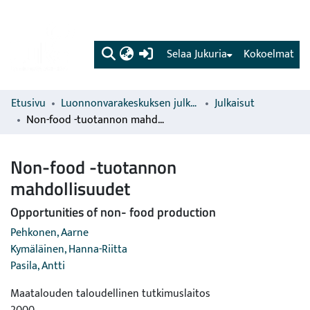
(current)
Selaa Jukuria
Kokoelmat
Etusivu
Luonnonvarakeskuksen julkaisut
Julkaisut
Non-food -tuotannon mahdollisuudet
Non-food -tuotannon
mahdollisuudet
Opportunities of non- food production
Pehkonen, Aarne
Kymäläinen, Hanna-Riitta
Pasila, Antti
Maatalouden taloudellinen tutkimuslaitos