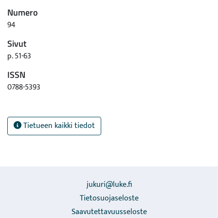
Numero
94
Sivut
p. 51-63
ISSN
0788-5393
Tietueen kaikki tiedot
jukuri@luke.fi
Tietosuojaseloste
Saavutettavuusseloste