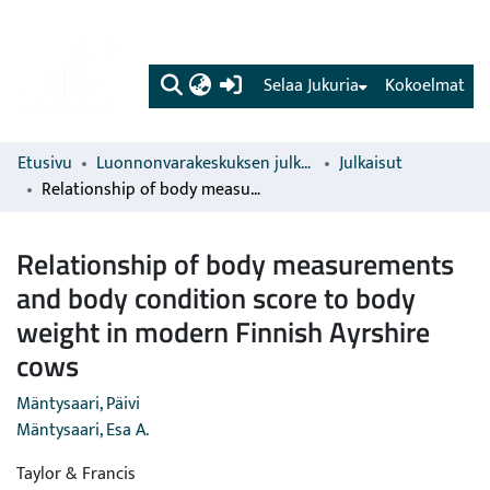
(current)
Selaa Jukuria
Kokoelmat
Etusivu
Luonnonvarakeskuksen julkaisut
Julkaisut
Relationship of body measurements and body condition score to body weight in modern Finnish Ayrshire cows
Relationship of body measurements
and body condition score to body
weight in modern Finnish Ayrshire
cows
Mäntysaari, Päivi
Mäntysaari, Esa A.
Taylor & Francis