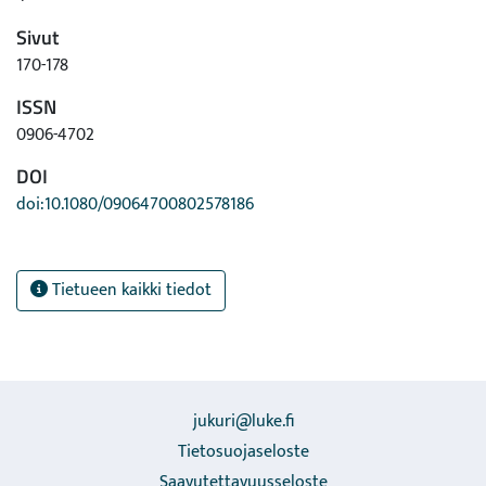
Sivut
170-178
ISSN
0906-4702
DOI
doi:10.1080/09064700802578186
Tietueen kaikki tiedot
jukuri@luke.fi
Tietosuojaseloste
Saavutettavuusseloste