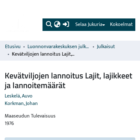
(current)
Selaa Jukuria
Kokoelmat
Etusivu
Luonnonvarakeskuksen julkaisut
Julkaisut
Kevätviljojen lannoitus Lajit, lajikkeet ja lannoitemäärät
Kevätviljojen lannoitus Lajit, lajikkeet
ja lannoitemäärät
Leskelä, Auvo
Korkman, Johan
Maaseudun Tulevaisuus
1976