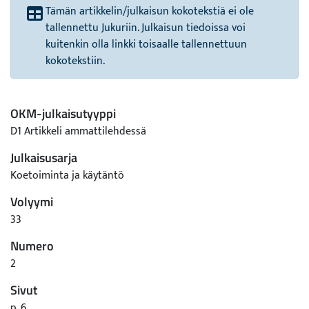
Tämän artikkelin/julkaisun kokotekstiä ei ole
tallennettu Jukuriin. Julkaisun tiedoissa voi
kuitenkin olla linkki toisaalle tallennettuun
kokotekstiin.
OKM-julkaisutyyppi
D1 Artikkeli ammattilehdessä
Julkaisusarja
Koetoiminta ja käytäntö
Volyymi
33
Numero
2
Sivut
p. 6