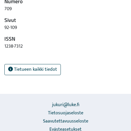
Numero
709
Sivut
92-109
ISSN
1238-7312
Tietueen kaikki tiedot
jukuri@luke.fi
Tietosuojaseloste
Saavutettavuusseloste
Evästeasetukset