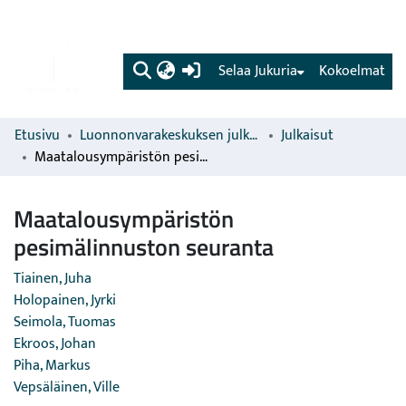
(current)
Selaa Jukuria
Kokoelmat
Etusivu
Luonnonvarakeskuksen julkaisut
Julkaisut
Maatalousympäristön pesimälinnuston seuranta
Maatalousympäristön
pesimälinnuston seuranta
Tiainen, Juha
Holopainen, Jyrki
Seimola, Tuomas
Ekroos, Johan
Piha, Markus
Vepsäläinen, Ville