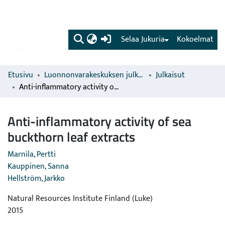
(current)
Selaa Jukuria
Kokoelmat
Etusivu
Luonnonvarakeskuksen julkaisut
Julkaisut
Anti-inflammatory activity of sea buckthorn leaf extracts
Anti-inflammatory activity of sea
buckthorn leaf extracts
Marnila, Pertti
Kauppinen, Sanna
Hellström, Jarkko
Natural Resources Institute Finland (Luke)
2015