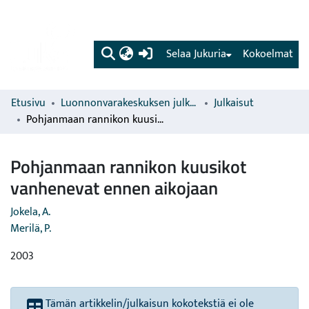
(current)
Selaa Jukuria
Kokoelmat
Etusivu
Luonnonvarakeskuksen julkaisut
Julkaisut
Pohjanmaan rannikon kuusikot vanhenevat ennen aikojaan
Pohjanmaan rannikon kuusikot
vanhenevat ennen aikojaan
Jokela, A.
Merilä, P.
2003
Tämän artikkelin/julkaisun kokotekstiä ei ole