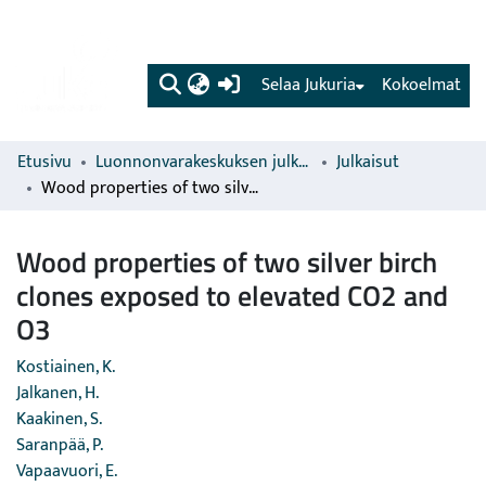
(current)
Selaa Jukuria
Kokoelmat
Etusivu
Luonnonvarakeskuksen julkaisut
Julkaisut
Wood properties of two silver birch clones exposed to elevated CO2 and O3
Wood properties of two silver birch
clones exposed to elevated CO2 and
O3
Kostiainen, K.
Jalkanen, H.
Kaakinen, S.
Saranpää, P.
Vapaavuori, E.