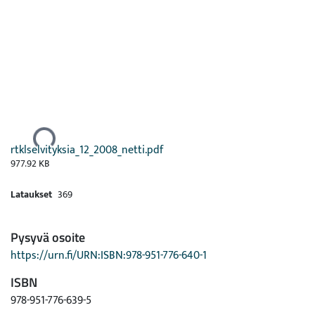
Ladataan...
rtklselvityksia_12_2008_netti.pdf
977.92 KB
Lataukset
369
Pysyvä osoite
https://urn.fi/URN:ISBN:978-951-776-640-1
ISBN
978-951-776-639-5