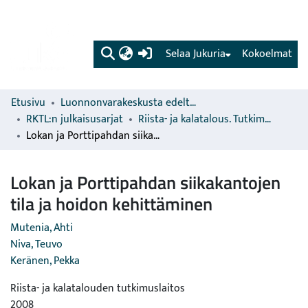
(current)
Selaa Jukuria
Kokoelmat
Etusivu
Luonnonvarakeskusta edeltävien organisaatioiden sarjat
RKTL:n julkaisusarjat
Riista- ja kalatalous. Tutkimuksia ja selvityksiä
Lokan ja Porttipahdan siikakantojen tila ja hoidon kehittäminen
Lokan ja Porttipahdan siikakantojen
tila ja hoidon kehittäminen
Mutenia, Ahti
Niva, Teuvo
Keränen, Pekka
Riista- ja kalatalouden tutkimuslaitos
2008