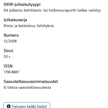
OKM-julkaisutyyppi
D4 Julkaistu kehittämis- tai tutkimusraportti taikka -selvitys
Julkaisusarja
Riista- ja kalatalous. Selvityksiä
Numero
12/2008
Sivut
20 s
ISSN
1796-8887
Saavutettavuusominaisuudet
Ei tietoa saavutettavuudesta
Tietueen kaikki tiedot