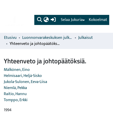
(current)
Selaa Jukuria
Kokoelmat
Etusivu
Luonnonvarakeskuksen julkaisut
Julkaisut
Yhteenveto ja johtopäätöksiä.
Yhteenveto ja johtopäätöksiä.
Mälkönen, Eino
Helmisaari, Heljä-Sisko
Jukola-Sulonen, Eeva-Liisa
Niemlä, Pekka
Raitio, Hannu
Tomppo, Erkki
1994