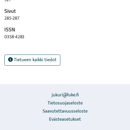
Sivut
285-287
ISSN
0358-4283
Tietueen kaikki tiedot
jukuri@luke.fi
Tietosuojaseloste
Saavutettavuusseloste
Evästeasetukset