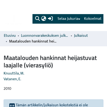
(current)
Selaa Jukuria
Kokoelmat
Etusivu
Luonnonvarakeskuksen julkaisut
Julkaisut
Maatalouden hankinnat heijastuvat laajalle (vierasyliö)
Maatalouden hankinnat heijastuvat
laajalle (vierasyliö)
Knuuttila, M.
Vatanen, E.
2010
Tämän artikkelin/julkaisun kokotekstiä ei ole