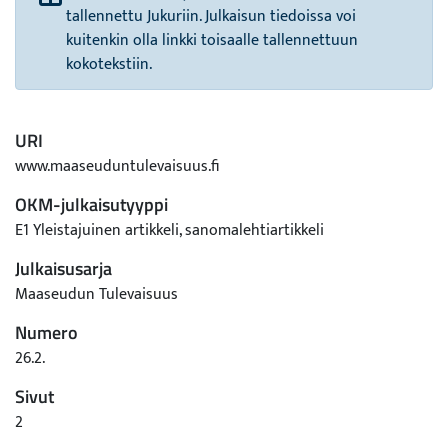
tallennettu Jukuriin. Julkaisun tiedoissa voi
kuitenkin olla linkki toisaalle tallennettuun
kokotekstiin.
URI
www.maaseuduntulevaisuus.fi
OKM-julkaisutyyppi
E1 Yleistajuinen artikkeli, sanomalehtiartikkeli
Julkaisusarja
Maaseudun Tulevaisuus
Numero
26.2.
Sivut
2