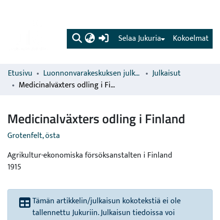
(current)
Selaa Jukuria
Kokoelmat
Etusivu
Luonnonvarakeskuksen julkaisut
Julkaisut
Medicinalväxters odling i Finland
Medicinalväxters odling i Finland
Grotenfelt, östa
Agrikultur-ekonomiska försöksanstalten i Finland
1915
Tämän artikkelin/julkaisun kokotekstiä ei ole
tallennettu Jukuriin. Julkaisun tiedoissa voi