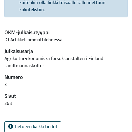
kuitenkin olla linkki toisaalle tallennettuun
kokotekstiin.
OKM-julkaisutyyppi
D1 Artikkeli ammattilehdessä
Julkaisusarja
Agrikultur-ekonomiska försöksanstalten i Finland.
Landtmannaskrifter
Numero
3
Sivut
36 s
Tietueen kaikki tiedot