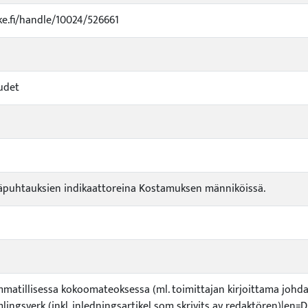
uke.fi/handle/10024/526661
udet
päpuhtauksien indikaattoreina Kostamuksen männiköissä.
ammatillisessa kokoomateoksessa (ml. toimittajan kirjoittama johdan
lingsverk (inkl. inledningsartikel som skrivits av redaktören)|en=D2