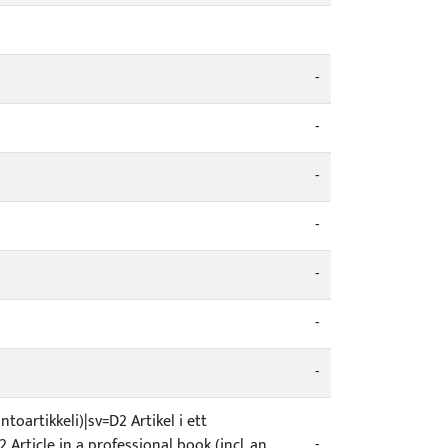
-
-
-
-
-
-
-
toartikkeli)|sv=D2 Artikel i ett
 Article in a professional book (incl. an
-