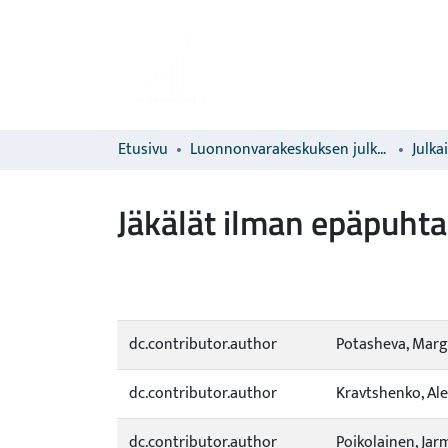
Etusivu
Luonnonvarakeskuksen julkaisut
Julka
Jäkälät ilman epäpuht
dc.contributor.author
Potasheva, Marg
dc.contributor.author
Kravtshenko, Ale
dc.contributor.author
Poikolainen, Jar