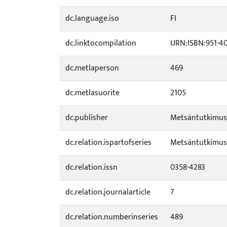
dc.language.iso
FI
dc.linktocompilation
URN:ISBN:951-40
dc.metlaperson
469
dc.metlasuorite
2105
dc.publisher
Metsäntutkimus
dc.relation.ispartofseries
Metsäntutkimusl
dc.relation.issn
0358-4283
dc.relation.journalarticle
7
dc.relation.numberinseries
489