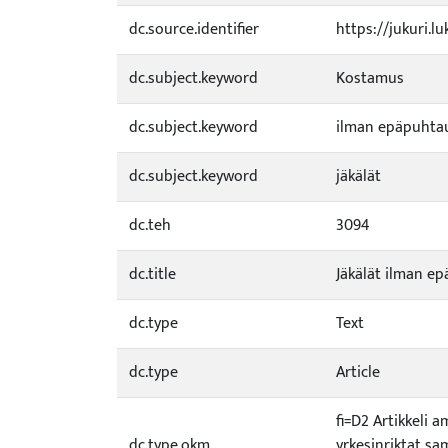
dc.source.identifier
https://jukuri.l
dc.subject.keyword
Kostamus
dc.subject.keyword
ilman epäpuhta
dc.subject.keyword
jäkälät
dc.teh
3094
dc.title
Jäkälät ilman e
dc.type
Text
dc.type
Article
fi=D2 Artikkeli 
dc.type.okm
yrkesinriktat sam