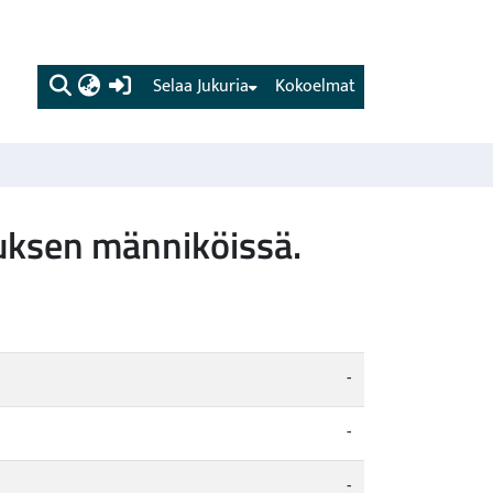
(current)
Selaa Jukuria
Kokoelmat
uksen männiköissä.
-
-
-