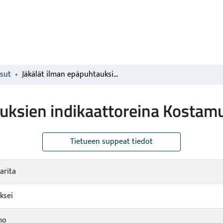
isut
Jäkälät ilman epäpuhtauksien indikaattoreina Kostamuksen männiköissä.
auksien indikaattoreina Kostam
Tietueen suppeat tiedot
arita
ksei
mo