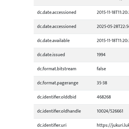
dc.date.accessioned
2015-11-18T11:20
dc.date.accessioned
2025-05-28T22:5
dc.date.available
2015-11-18T11:20
dc.date.issued
1994
dc.format.bitstream
false
dc.format.pagerange
35-38
dc.identifier.olddbid
468268
dc.identifier.oldhandle
10024/526661
dc.identifier.uri
https://jukuri.lu