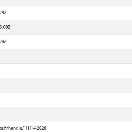
:29Z
6:08Z
:29Z
ke.fi/handle/11111/42828