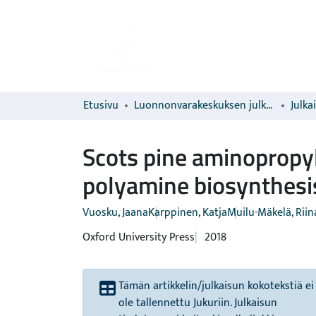
Etusivu
Luonnonvarakeskuksen julkaisut
Julka
Scots pine aminopropyl
polyamine biosynthesi
Vuosku, Jaana
Karppinen, Katja
Muilu-Mäkelä, Riin
Oxford University Press
2018
Tämän artikkelin/julkaisun kokotekstiä ei
ole tallennettu Jukuriin. Julkaisun