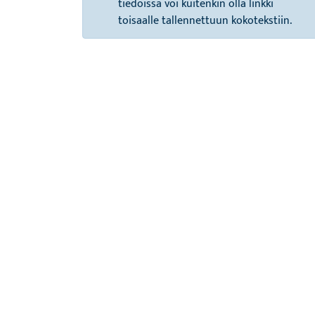
tiedoissa voi kuitenkin olla linkki
toisaalle tallennettuun kokotekstiin.