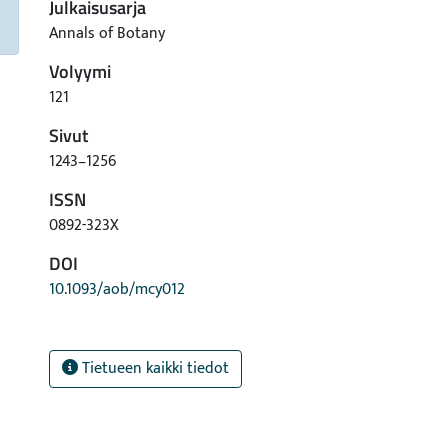
Julkaisusarja
Annals of Botany
Volyymi
121
Sivut
1243–1256
ISSN
0892-323X
DOI
10.1093/aob/mcy012
Tietueen kaikki tiedot