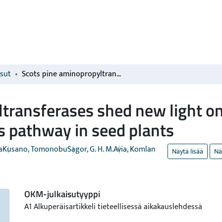
isut
Scots pine aminopropyltransferases shed new light on evolution of the polyamine biosynthesis pathway in seed plants
transferases shed new light on
s pathway in seed plants
a
Kusano, Tomonobu
Sagor, G. H. M.
Avia, Komlan
Näytä lisää
Nä
OKM-julkaisutyyppi
A1 Alkuperäisartikkeli tieteellisessä aikakauslehdessä