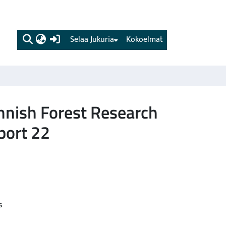
(current)
Selaa Jukuria
Kokoelmat
innish Forest Research
port 22
s