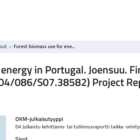
isut
Forest biomass use for energy in Portugal. Joensuu. Finnish Forest Research Institute. 5 Eures (EIE/04/086/S07.38582) Project Report 22
 energy in Portugal. Joensuu. F
E/04/086/S07.38582) Project Re
OKM-julkaisutyyppi
D4 Julkaistu kehittämis- tai tutkimusraportti taikka -selvity
Sivut