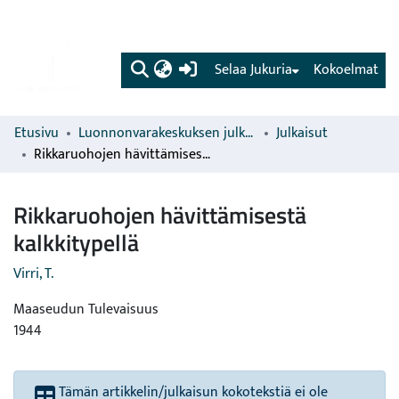
(current)
Selaa Jukuria
Kokoelmat
Etusivu
Luonnonvarakeskuksen julkaisut
Julkaisut
Rikkaruohojen hävittämisestä kalkkitypellä
Rikkaruohojen hävittämisestä
kalkkitypellä
Virri, T.
Maaseudun Tulevaisuus
1944
Tämän artikkelin/julkaisun kokotekstiä ei ole