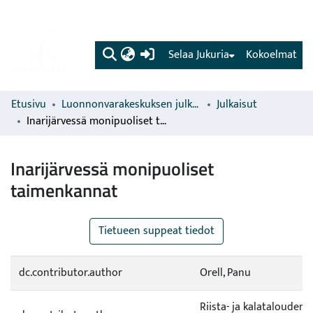
(current)
Selaa Jukuria
Kokoelmat
Etusivu
Luonnonvarakeskuksen julkaisut
Julkaisut
Inarijärvessä monipuoliset taimenkannat
Inarijärvessä monipuoliset
taimenkannat
Tietueen suppeat tiedot
dc.contributor.author
Orell, Panu
Riista- ja kalatalouden 