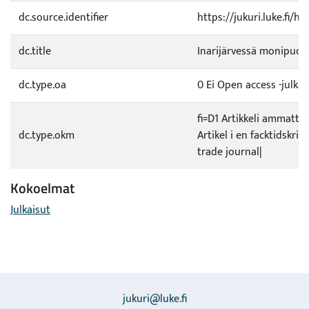
dc.source.identifier
https://jukuri.luke.fi/
dc.title
Inarijärvessä monipuol
dc.type.oa
0 Ei Open access -julkai
fi=D1 Artikkeli ammatti
dc.type.okm
Artikel i en facktidskrift
trade journal|
Kokoelmat
Julkaisut
jukuri@luke.fi