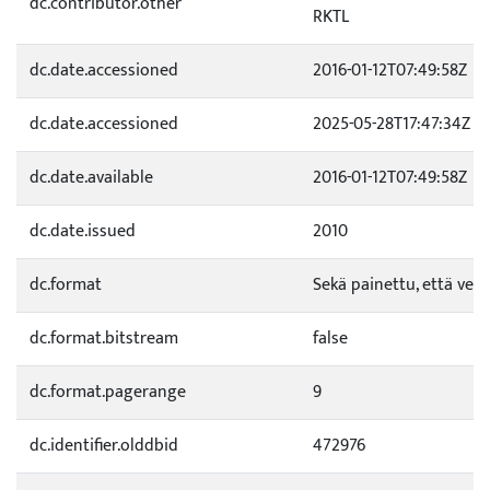
dc.contributor.other
RKTL
dc.date.accessioned
2016-01-12T07:49:58Z
dc.date.accessioned
2025-05-28T17:47:34Z
dc.date.available
2016-01-12T07:49:58Z
dc.date.issued
2010
dc.format
Sekä painettu, että verk
dc.format.bitstream
false
dc.format.pagerange
9
dc.identifier.olddbid
472976