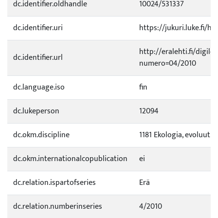
dc.identifier.oldhandle
10024/531337
dc.identifier.uri
https://jukuri.luke.fi/h
http://eralehti.fi/digileh
dc.identifier.url
numero=04/2010
dc.language.iso
fin
dc.lukeperson
12094
dc.okm.discipline
1181 Ekologia, evoluutio
dc.okm.internationalcopublication
ei
dc.relation.ispartofseries
Erä
dc.relation.numberinseries
4/2010