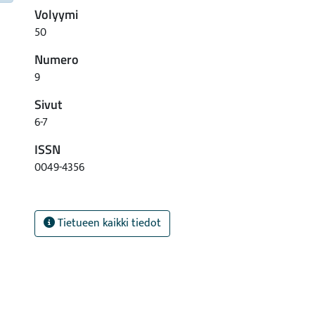
Volyymi
50
Numero
9
Sivut
6-7
ISSN
0049-4356
Tietueen kaikki tiedot