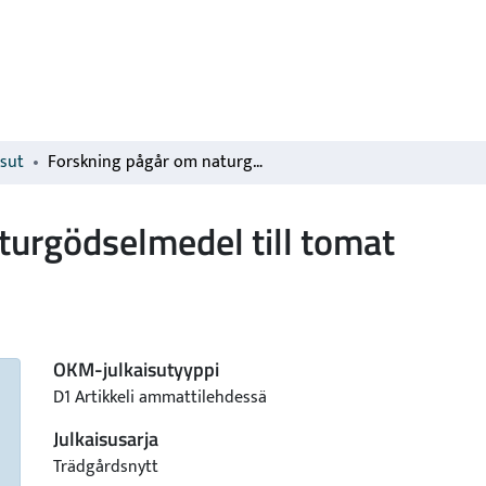
isut
Forskning pågår om naturgödselmedel till tomat
turgödselmedel till tomat
OKM-julkaisutyyppi
D1 Artikkeli ammattilehdessä
Julkaisusarja
Trädgårdsnytt