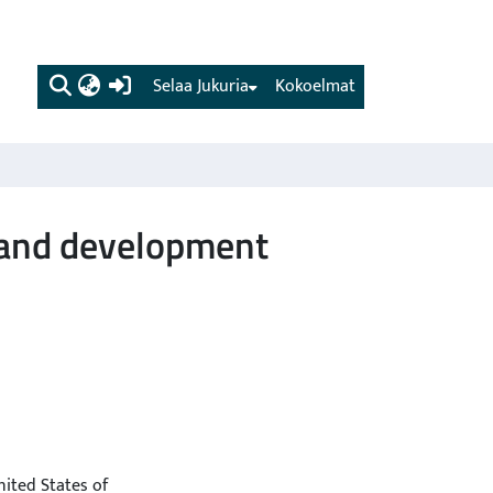
(current)
Selaa Jukuria
Kokoelmat
land development
ited States of