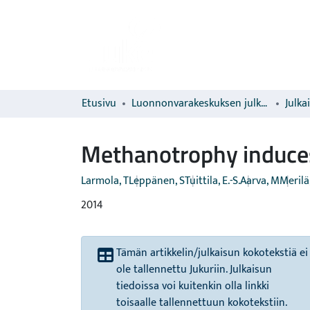
Etusivu
Luonnonvarakeskuksen julkaisut
Julka
Methanotrophy induces
Larmola, T
Leppänen, S
Tuittila, E.-S.
Aarva, M
Merilä
2014
Tämän artikkelin/julkaisun kokotekstiä ei
ole tallennettu Jukuriin. Julkaisun
tiedoissa voi kuitenkin olla linkki
toisaalle tallennettuun kokotekstiin.