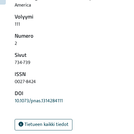
America
Volyymi
111
Numero
2
Sivut
734-739
ISSN
0027-8424
DOI
10.1073/pnas.1314284111
Tietueen kaikki tiedot