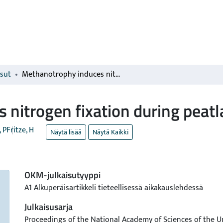
isut
Methanotrophy induces nitrogen fixation during peatland development
 nitrogen fixation during peat
, P
Fritze, H
Näytä lisää
Näytä Kaikki
OKM-julkaisutyyppi
A1 Alkuperäisartikkeli tieteellisessä aikakauslehdessä
Julkaisusarja
Proceedings of the National Academy of Sciences of the Un