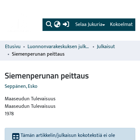
(current)
Selaa Jukuria
Kokoelmat
Etusivu
Luonnonvarakeskuksen julkaisut
Julkaisut
Siemenperunan peittaus
Siemenperunan peittaus
Seppänen, Esko
Maaseudun Tulevaisuus
Maaseudun Tulevaisuus
1978
Tämän artikkelin/julkaisun kokotekstiä ei ole