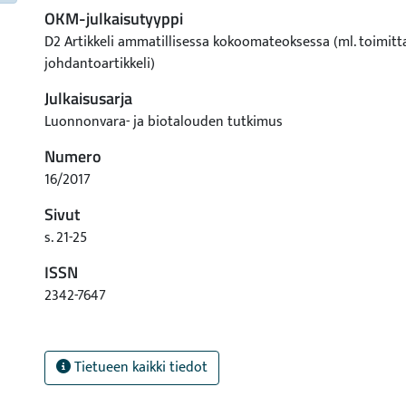
OKM-julkaisutyyppi
D2 Artikkeli ammatillisessa kokoomateoksessa (ml. toimitt
johdantoartikkeli)
Julkaisusarja
Luonnonvara- ja biotalouden tutkimus
Numero
16/2017
Sivut
s. 21-25
ISSN
2342-7647
Tietueen kaikki tiedot