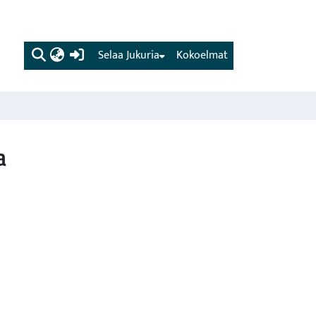
(current)
Selaa Jukuria
Kokoelmat
a