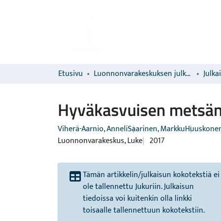
Etusivu
Luonnonvarakeskuksen julkaisut
Julka
Hyväkasvuisen metsän 
Viherä-Aarnio, Anneli
Saarinen, Markku
Huuskonen,
Luonnonvarakeskus, Luke
2017
Tämän artikkelin/julkaisun kokotekstiä ei
ole tallennettu Jukuriin. Julkaisun
tiedoissa voi kuitenkin olla linkki
toisaalle tallennettuun kokotekstiin.