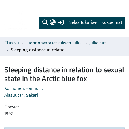
(current)
Selaa Jukuria
Kokoelmat
Etusivu
Luonnonvarakeskuksen julkaisut
Julkaisut
Sleeping distance in relation to sexual state in the Arctic blue fox
Sleeping distance in relation to sexual
state in the Arctic blue fox
Korhonen, Hannu T.
Alasuutari, Sakari
Elsevier
1992