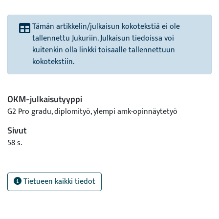
Tämän artikkelin/julkaisun kokotekstiä ei ole
tallennettu Jukuriin. Julkaisun tiedoissa voi
kuitenkin olla linkki toisaalle tallennettuun
kokotekstiin.
OKM-julkaisutyyppi
G2 Pro gradu, diplomityö, ylempi amk-opinnäytetyö
Sivut
58 s.
Tietueen kaikki tiedot