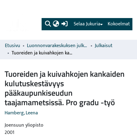
(current)
Selaa Jukuria
Kokoelmat
Etusivu
Luonnonvarakeskuksen julkaisut
Julkaisut
Tuoreiden ja kuivahkojen kankaiden kulutuskestävyys pääkaupunkiseudun taajamametsissä. Pro gradu -työ
Tuoreiden ja kuivahkojen kankaiden
kulutuskestävyys
pääkaupunkiseudun
taajamametsissä. Pro gradu -työ
Hamberg, Leena
Joensuun yliopisto
2001