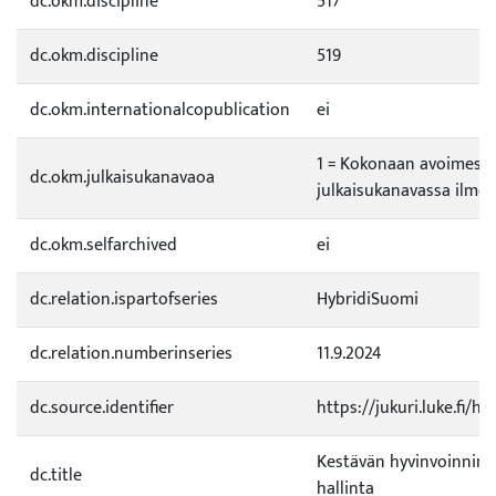
dc.okm.discipline
517
dc.okm.discipline
519
dc.okm.internationalcopublication
ei
1 = Kokonaan avoimess
dc.okm.julkaisukanavaoa
julkaisukanavassa ilmes
dc.okm.selfarchived
ei
dc.relation.ispartofseries
HybridiSuomi
dc.relation.numberinseries
11.9.2024
dc.source.identifier
https://jukuri.luke.fi/
Kestävän hyvinvoinnin 
dc.title
hallinta