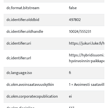
dc.format.bitstream
false
dc.identifier.olddbid
497802
dc.identifier.oldhandle
10024/555231
dc.identifier.uri
https://jukuri.luke.fi/h
https://hybridisuomi.fi
dc.identifier.url
hyvinvoinnin-paikkaperu
dc.language.iso
fi
dc.okm.avoinsaatavuuskytkin
1 = Avoimesti saatavilla
dc.okm.corporatecopublication
ei