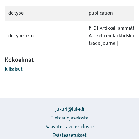
dc.type
publication
fi=D1 Artikkeli ammatti
dc.type.okm
Artikel i en facktidskrift
trade journal|
Kokoelmat
Julkaisut
jukuri@luke.fi
Tietosuojaseloste
Saavutettavuusseloste
Evästeasetukset