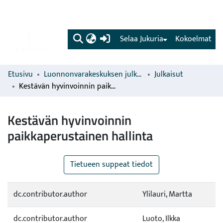
(current)
Selaa Jukuria
Kokoelmat
Etusivu
Luonnonvarakeskuksen julkaisut
Julkaisut
Kestävän hyvinvoinnin paikkaperustainen hallinta
Kestävän hyvinvoinnin
paikkaperustainen hallinta
Tietueen suppeat tiedot
dc.contributor.author
Ylilauri, Martta
dc.contributor.author
Luoto, Ilkka