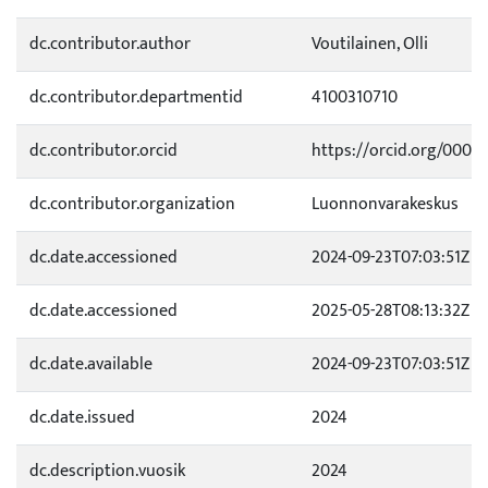
dc.contributor.author
Voutilainen, Olli
dc.contributor.departmentid
4100310710
dc.contributor.orcid
https://orcid.org/0000-
dc.contributor.organization
Luonnonvarakeskus
dc.date.accessioned
2024-09-23T07:03:51Z
dc.date.accessioned
2025-05-28T08:13:32Z
dc.date.available
2024-09-23T07:03:51Z
dc.date.issued
2024
dc.description.vuosik
2024