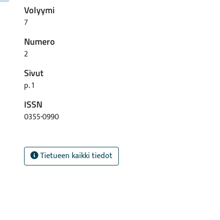
Volyymi
7
Numero
2
Sivut
p. 1
ISSN
0355-0990
Tietueen kaikki tiedot