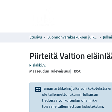
Etusivu
Luonnonvarakeskuksen julkaisut
Julka
Piirteitä Valtion eläin
Rislakki, V.
Maaseudun Tulevaisuus
1950
Tämän artikkelin/julkaisun kokotekstiä ei
ole tallennettu Jukuriin. Julkaisun
tiedoissa voi kuitenkin olla linkki
toisaalle tallennettuun kokotekstiin.