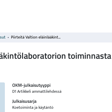
isut
Piirteitä Valtion eläinlääkintölaboratorion toiminnasta
lääkintölaboratorion toiminnasta
OKM-julkaisutyyppi
D1 Artikkeli ammattilehdessä
Julkaisusarja
Koetoiminta ja käytäntö