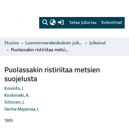
(current)
Selaa Jukuria
Kokoelmat
Etusivu
Luonnonvarakeskuksen julkaisut
Julkaisut
Puolassakin ristiriitaa metsien suojelusta
Puolassakin ristiriitaa metsien
suojelusta
Koivisto, I.
Koskimäki, A.
Siitonen, J.
Vanha-Majamaa, I.
1995