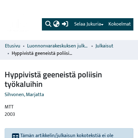
(current)
Selaa Jukuria
Kokoelmat
Etusivu
Luonnonvarakeskuksen julkaisut
Julkaisut
Hyppivistä geeneistä poliisin työkaluihin
Hyppivistä geeneistä poliisin
työkaluihin
Sihvonen, Marjatta
MTT
2003
Tämän artikkelin/julkaisun kokotekstiä ei ole