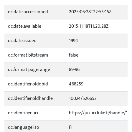
dc.date.accessioned
2025-05-28T22:53:15Z
dc.date.available
2015-11-18T11:20:28Z
dc.date.issued
1994
dc.format.bitstream
false
dc.format.pagerange
89-96
dc.identifier.olddbid
468259
dc.identifier.oldhandle
10024/526652
dc.identifier.uri
https://jukuri.luke.fi/handle/11
dc.language.iso
FI