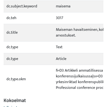
dc.subject.keyword
maisema
dc.teh
3017
Maiseman havaitseminen, koke
dc.title
arvostukset.
dc.type
Text
dc.type
Article
fi=D3 Artikkeli ammatillisessa
konferenssijulkaisussa|sv=D3 Art
dc.type.okm
yrkesinriktad konferenspublika
Professional conference proce
Kokoelmat