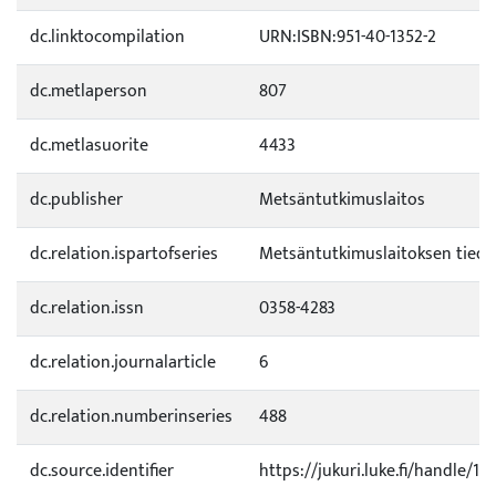
dc.linktocompilation
URN:ISBN:951-40-1352-2
dc.metlaperson
807
dc.metlasuorite
4433
dc.publisher
Metsäntutkimuslaitos
dc.relation.ispartofseries
Metsäntutkimuslaitoksen tied
dc.relation.issn
0358-4283
dc.relation.journalarticle
6
dc.relation.numberinseries
488
dc.source.identifier
https://jukuri.luke.fi/handle/1