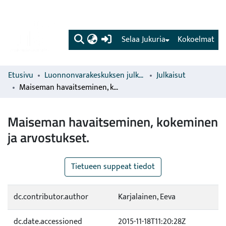
(current)
Selaa Jukuria
Kokoelmat
Etusivu
Luonnonvarakeskuksen julkaisut
Julkaisut
Maiseman havaitseminen, kokeminen ja arvostukset.
Maiseman havaitseminen, kokeminen
ja arvostukset.
Tietueen suppeat tiedot
dc.contributor.author
Karjalainen, Eeva
dc.date.accessioned
2015-11-18T11:20:28Z