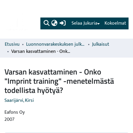
(current)
Selaa Jukuria
Kokoelmat
Etusivu
Luonnonvarakeskuksen julkaisut
Julkaisut
Varsan kasvattaminen - Onko "Imprint training" -menetelmästä todellista hyötyä?
Varsan kasvattaminen - Onko
"Imprint training" -menetelmästä
todellista hyötyä?
Saarijärvi, Kirsi
Eafons Oy
2007