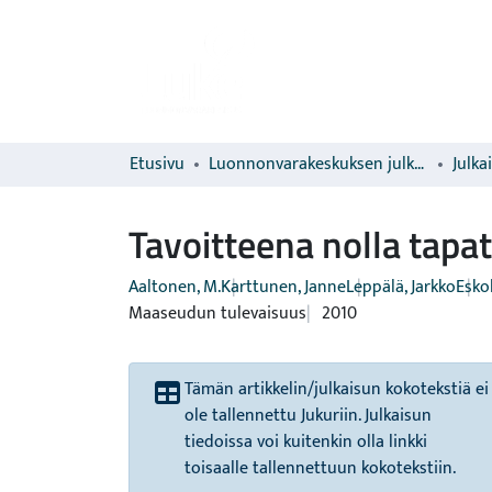
Etusivu
Luonnonvarakeskuksen julkaisut
Julka
Tavoitteena nolla tap
Aaltonen, M.
Karttunen, Janne
Leppälä, Jarkko
Eskol
Maaseudun tulevaisuus
2010
Tämän artikkelin/julkaisun kokotekstiä ei
ole tallennettu Jukuriin. Julkaisun
tiedoissa voi kuitenkin olla linkki
toisaalle tallennettuun kokotekstiin.