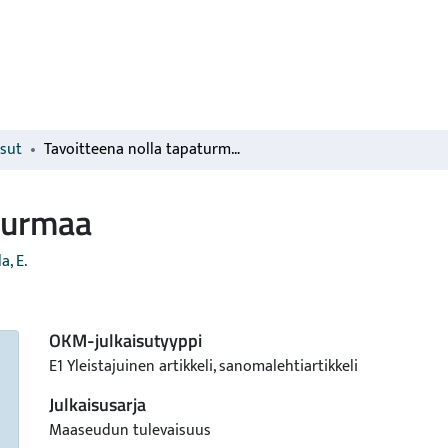
isut
Tavoitteena nolla tapaturmaa
aturmaa
a, E.
OKM-julkaisutyyppi
E1 Yleistajuinen artikkeli, sanomalehtiartikkeli
Julkaisusarja
Maaseudun tulevaisuus