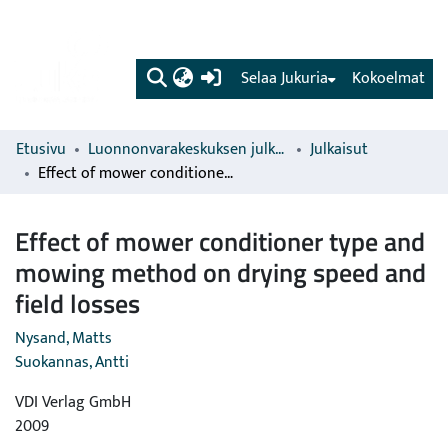
(current)
Selaa Jukuria
Kokoelmat
Etusivu
Luonnonvarakeskuksen julkaisut
Julkaisut
Effect of mower conditioner type and mowing method on drying speed and field losses
Effect of mower conditioner type and
mowing method on drying speed and
field losses
Nysand, Matts
Suokannas, Antti
VDI Verlag GmbH
2009