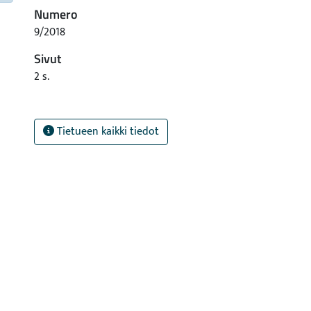
Numero
9/2018
Sivut
2 s.
Tietueen kaikki tiedot