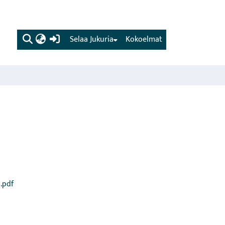
(current)
Selaa Jukuria
Kokoelmat
a.pdf