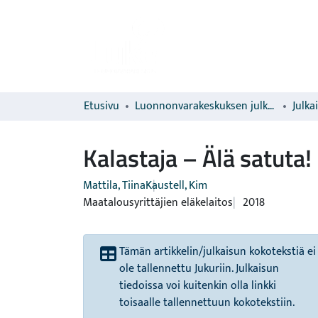
Etusivu
Luonnonvarakeskuksen julkaisut
Julka
Kalastaja – Älä satuta!
Mattila, Tiina
Kaustell, Kim
Maatalousyrittäjien eläkelaitos
2018
Tämän artikkelin/julkaisun kokotekstiä ei
ole tallennettu Jukuriin. Julkaisun
tiedoissa voi kuitenkin olla linkki
toisaalle tallennettuun kokotekstiin.