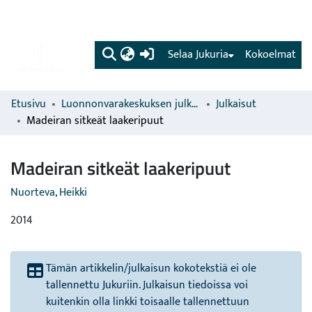
(current)
Selaa Jukuria
Kokoelmat
Etusivu
Luonnonvarakeskuksen julkaisut
Julkaisut
Madeiran sitkeät laakeripuut
Madeiran sitkeät laakeripuut
Nuorteva, Heikki
2014
Tämän artikkelin/julkaisun kokotekstiä ei ole
tallennettu Jukuriin. Julkaisun tiedoissa voi
kuitenkin olla linkki toisaalle tallennettuun