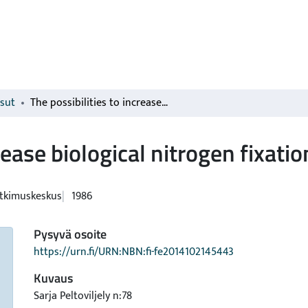
isut
The possibilities to increase biological nitrogen fixation by breeding
crease biological nitrogen fixati
tkimuskeskus
1986
Pysyvä osoite
https://urn.fi/URN:NBN:fi-fe2014102145443
Kuvaus
Sarja Peltoviljely n:78