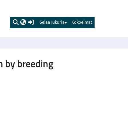
(current)
Selaa Jukuria
Kokoelmat
on by breeding