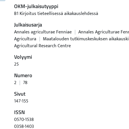
OKM-julkaisutyyppi
B1 Kirjoitus tieteellisessä aikakauslehdessä
Julkaisusarja
Annales agriculturae Fenniae
|
Annales Agriculturae Fenn
Agricultura
|
Maatalouden tutkimuskeskuksen aikakauskirj
Agricultural Research Centre
Volyymi
25
Numero
2
|
78
Sivut
147-155
ISSN
0570-1538
0358-1403