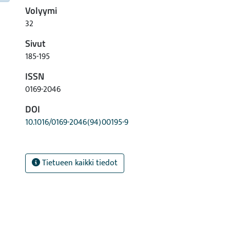
Volyymi
32
Sivut
185-195
ISSN
0169-2046
DOI
10.1016/0169-2046(94)00195-9
Tietueen kaikki tiedot