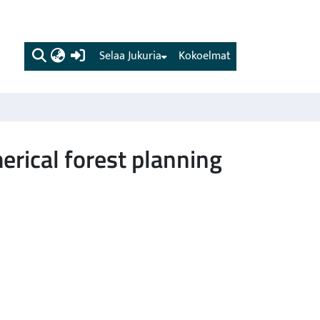
(current)
Selaa Jukuria
Kokoelmat
erical forest planning