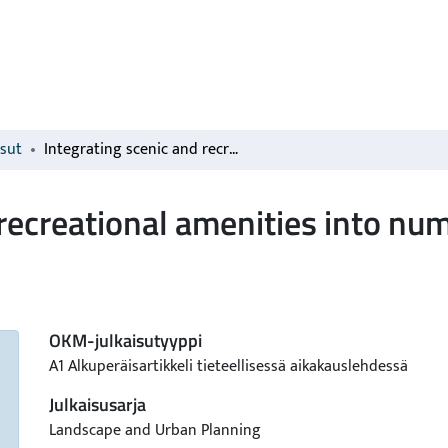
isut
Integrating scenic and recreational amenities into numerical forest planning
recreational amenities into num
OKM-julkaisutyyppi
A1 Alkuperäisartikkeli tieteellisessä aikakauslehdessä
Julkaisusarja
Landscape and Urban Planning