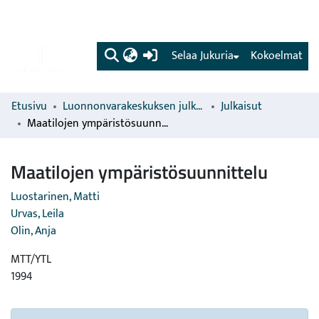
(current)
Selaa Jukuria
Kokoelmat
Etusivu
Luonnonvarakeskuksen julkaisut
Julkaisut
Maatilojen ympäristösuunnittelu
Maatilojen ympäristösuunnittelu
Luostarinen, Matti
Urvas, Leila
Olin, Anja
MTT/YTL
1994