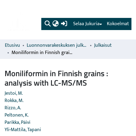
(current)
Selaa Jukuria
Kokoelmat
Etusivu
Luonnonvarakeskuksen julkaisut
Julkaisut
Moniliformin in Finnish grains : analysis with LC-MS/MS
Moniliformin in Finnish grains :
analysis with LC-MS/MS
Jestoi, M.
Rokka, M.
Rizzo, A.
Peltonen, K.
Parikka, Päivi
Yli-Mattila, Tapani