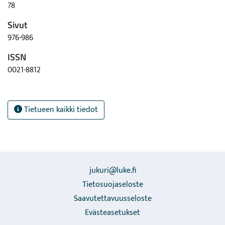
78
Sivut
976-986
ISSN
0021-8812
Tietueen kaikki tiedot
jukuri@luke.fi
Tietosuojaseloste
Saavutettavuusseloste
Evästeasetukset