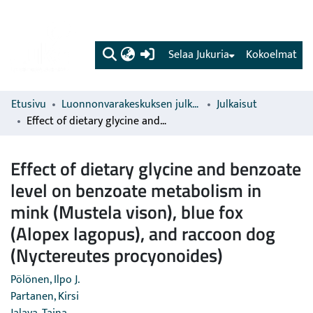
(current)
Selaa Jukuria
Kokoelmat
Etusivu
Luonnonvarakeskuksen julkaisut
Julkaisut
Effect of dietary glycine and benzoate level on benzoate metabolism in mink (Mustela vison), blue fox (Alopex lagopus), and raccoon dog (Nyctereutes procyonoides)
Effect of dietary glycine and benzoate
level on benzoate metabolism in
mink (Mustela vison), blue fox
(Alopex lagopus), and raccoon dog
(Nyctereutes procyonoides)
Pölönen, Ilpo J.
Partanen, Kirsi