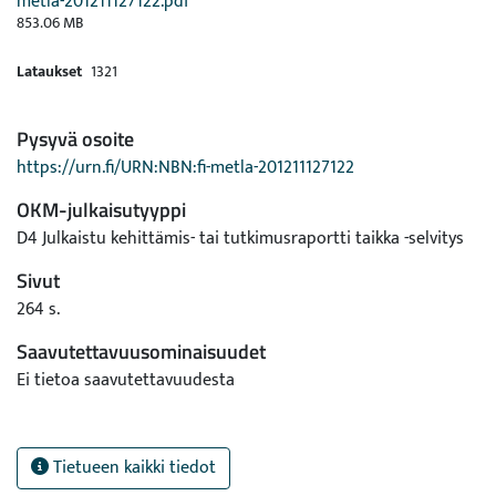
metla-201211127122.pdf
853.06 MB
Lataukset
1321
Pysyvä osoite
https://urn.fi/URN:NBN:fi-metla-201211127122
OKM-julkaisutyyppi
D4 Julkaistu kehittämis- tai tutkimusraportti taikka -selvitys
Sivut
264 s.
Saavutettavuusominaisuudet
Ei tietoa saavutettavuudesta
Tietueen kaikki tiedot