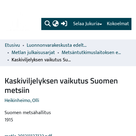
(current)
Selaa Jukuria
Kokoelmat
Etusivu
Luonnonvarakeskusta edeltävien organisaatioiden sarjat
Metlan julkaisusarjat
Metsäntutkimuslaitoksen erillisjulkaisut
Kaskiviljelyksen vaikutus Suomen metsiin
Kaskiviljelyksen vaikutus Suomen
metsiin
Heikinheimo, Olli
Suomen metsähallitus
1915