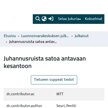
(current)
Selaa Jukuria
Kokoelmat
Etusivu
Luonnonvarakeskuksen julkaisut
Julkaisut
Juhannusruista satoa antavaan kesantoon
Juhannusruista satoa antavaan
kesantoon
Tietueen suppeat tiedot
dc.contributor.ac
MTT
dc.contributor.author
Seuri, Pentti