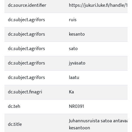
dc.source.identifier
https://jukuri.luke.fi/handle/1
dc.subject.agrifors
ruis
dc.subject.agrifors
kesanto
dc.subject.agrifors
sato
dc.subject.agrifors
jyväsato
dc.subject.agrifors
laatu
dc.subject.finagri
Ka
dc.teh
NR0391
Juhannusruista satoa antavaan
dc.title
kesantoon