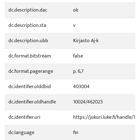
dc.description.dac
ok
dc.description.sta
v
dc.description.ubb
Kirjasto Aj-k
dc.format.bitstream
false
dc.format.pagerange
p. 6,7
dc.identifier.olddbid
403004
dc.identifier.oldhandle
10024/462023
dc.identifier.uri
https://jukuri.luke.fi/handle/11
dc.language
fin