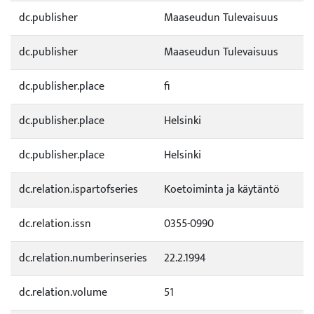
dc.publisher
Maaseudun Tulevaisuus
dc.publisher
Maaseudun Tulevaisuus
dc.publisher.place
fi
dc.publisher.place
Helsinki
dc.publisher.place
Helsinki
dc.relation.ispartofseries
Koetoiminta ja käytäntö
dc.relation.issn
0355-0990
dc.relation.numberinseries
22.2.1994
dc.relation.volume
51