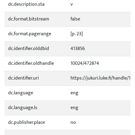
dc.description.sta
v
dc.format.bitstream
false
dc.format.pagerange
[p. 23]
dc.identifier.olddbid
413856
dc.identifier.oldhandle
10024/472874
dc.identifier.uri
https://jukuri.luke.fi/handle/11
dc.language
eng
dc.language.ls
eng
dc.publisher.place
no