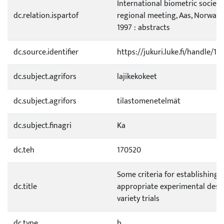
International biometric society
dc.relation.ispartof
regional meeting, Aas, Norway, 
1997 : abstracts
dc.source.identifier
https://jukuri.luke.fi/handle/1
dc.subject.agrifors
lajikekokeet
dc.subject.agrifors
tilastomenetelmät
dc.subject.finagri
Ka
dc.teh
170520
Some criteria for establishing
dc.title
appropriate experimental desi
variety trials
dc.type
b