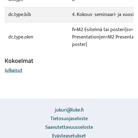
dc.type.bib
4. Kokous- seminaari- ja vuosiki
fi=M2 Esitelmä tai posteri|sv=M
dc.type.okm
Presentation|en=M2 Presentati
poster|
Kokoelmat
Julkaisut
jukuri@luke.fi
Tietosuojaseloste
Saavutettavuusseloste
Evästeasetukset