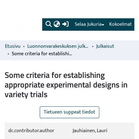
(current)
Selaa Jukuria
Kokoelmat
Etusivu
Luonnonvarakeskuksen julkaisut
Julkaisut
Some criteria for establishing appropriate experimental designs in variety trials
Some criteria for establishing
appropriate experimental designs in
variety trials
Tietueen suppeat tiedot
dc.contributor.author
Jauhiainen, Lauri