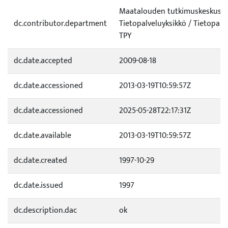
Maatalouden tutkimuskeskus (
dc.contributor.department
Tietopalveluyksikkö / Tietopalv
TPY
dc.date.accepted
2009-08-18
dc.date.accessioned
2013-03-19T10:59:57Z
dc.date.accessioned
2025-05-28T22:17:31Z
dc.date.available
2013-03-19T10:59:57Z
dc.date.created
1997-10-29
dc.date.issued
1997
dc.description.dac
ok