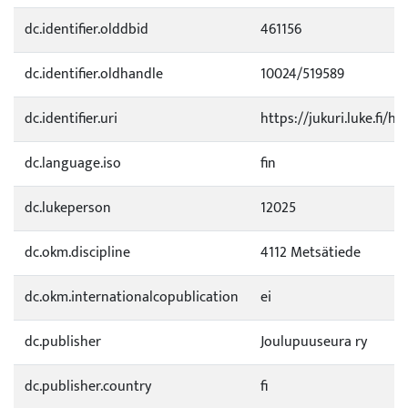
dc.identifier.olddbid
461156
dc.identifier.oldhandle
10024/519589
dc.identifier.uri
https://jukuri.luke.fi/h
dc.language.iso
fin
dc.lukeperson
12025
dc.okm.discipline
4112 Metsätiede
dc.okm.internationalcopublication
ei
dc.publisher
Joulupuuseura ry
dc.publisher.country
fi