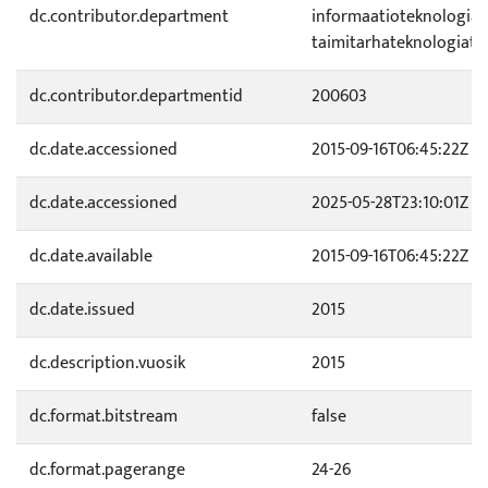
dc.contributor.department
informaatioteknologiat 
taimitarhateknologiat 
dc.contributor.departmentid
200603
dc.date.accessioned
2015-09-16T06:45:22Z
dc.date.accessioned
2025-05-28T23:10:01Z
dc.date.available
2015-09-16T06:45:22Z
dc.date.issued
2015
dc.description.vuosik
2015
dc.format.bitstream
false
dc.format.pagerange
24-26