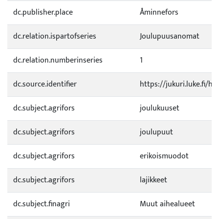
dc.publisher.place
Åminnefors
dc.relation.ispartofseries
Joulupuusanomat
dc.relation.numberinseries
1
dc.source.identifier
https://jukuri.luke.fi/
dc.subject.agrifors
joulukuuset
dc.subject.agrifors
joulupuut
dc.subject.agrifors
erikoismuodot
dc.subject.agrifors
lajikkeet
dc.subject.finagri
Muut aihealueet