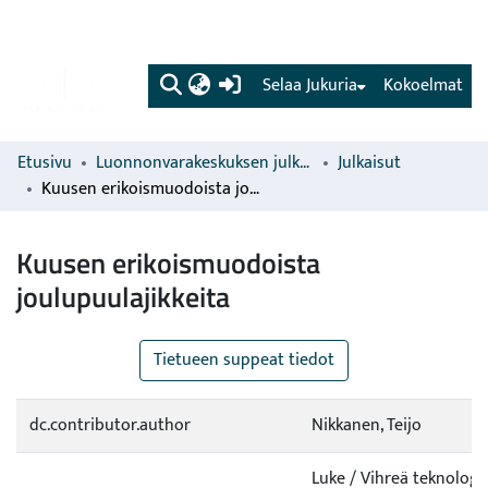
(current)
Selaa Jukuria
Kokoelmat
Etusivu
Luonnonvarakeskuksen julkaisut
Julkaisut
Kuusen erikoismuodoista joulupuulajikkeita
Kuusen erikoismuodoista
joulupuulajikkeita
Tietueen suppeat tiedot
dc.contributor.author
Nikkanen, Teijo
Luke / Vihreä teknologia