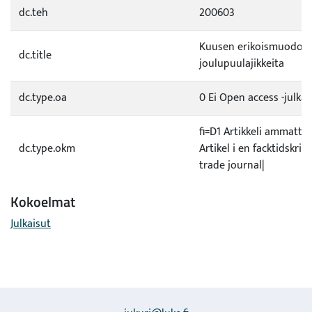
dc.teh
200603
Kuusen erikoismuodois
dc.title
joulupuulajikkeita
dc.type.oa
0 Ei Open access -julkai
fi=D1 Artikkeli ammatti
dc.type.okm
Artikel i en facktidskrift
trade journal|
Kokoelmat
Julkaisut