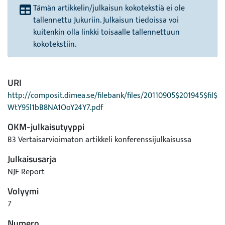
Tämän artikkelin/julkaisun kokotekstiä ei ole
tallennettu Jukuriin. Julkaisun tiedoissa voi
kuitenkin olla linkki toisaalle tallennettuun
kokotekstiin.
URI
http://composit.dimea.se/filebank/files/20110905$201945$fil$
WtY95l1bB8NA1OoY24Y7.pdf
OKM-julkaisutyyppi
B3 Vertaisarvioimaton artikkeli konferenssijulkaisussa
Julkaisusarja
NJF Report
Volyymi
7
Numero