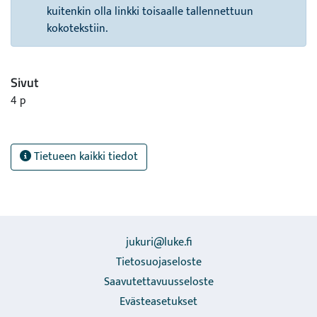
kuitenkin olla linkki toisaalle tallennettuun
kokotekstiin.
Sivut
4 p
Tietueen kaikki tiedot
jukuri@luke.fi
Tietosuojaseloste
Saavutettavuusseloste
Evästeasetukset