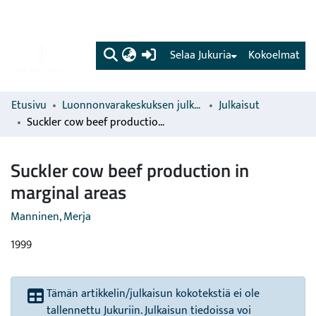
(current)
Selaa Jukuria
Kokoelmat
Etusivu
Luonnonvarakeskuksen julkaisut
Julkaisut
Suckler cow beef production in marginal areas
Suckler cow beef production in
marginal areas
Manninen, Merja
1999
Tämän artikkelin/julkaisun kokotekstiä ei ole
tallennettu Jukuriin. Julkaisun tiedoissa voi