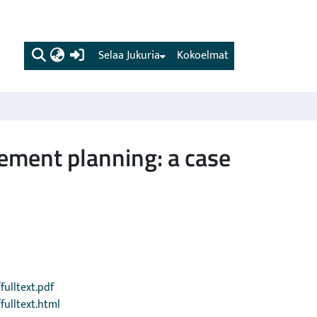
(current)
Selaa Jukuria
Kokoelmat
ement planning: a case
ulltext.pdf
ulltext.html