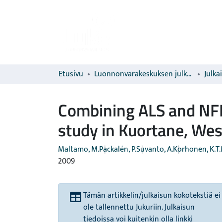
Etusivu
Luonnonvarakeskuksen julkaisut
Julka
Combining ALS and NFI 
study in Kuortane, Wes
Maltamo, M.
Packalén, P.
Suvanto, A.
Korhonen, K.T.
2009
Tämän artikkelin/julkaisun kokotekstiä ei
ole tallennettu Jukuriin. Julkaisun
tiedoissa voi kuitenkin olla linkki