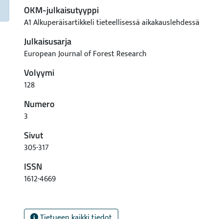
OKM-julkaisutyyppi
A1 Alkuperäisartikkeli tieteellisessä aikakauslehdessä
Julkaisusarja
European Journal of Forest Research
Volyymi
128
Numero
3
Sivut
305-317
ISSN
1612-4669
Tietueen kaikki tiedot