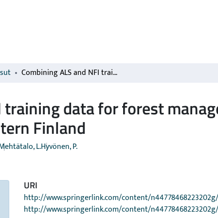
isut
Combining ALS and NFI training data for forest management planning: a case study in Kuortane, Western Finland
training data for forest manag
tern Finland
Mehtätalo, L.
Hyvönen, P.
URI
http://www.springerlink.com/content/n44778468223202g/f
http://www.springerlink.com/content/n44778468223202g/f