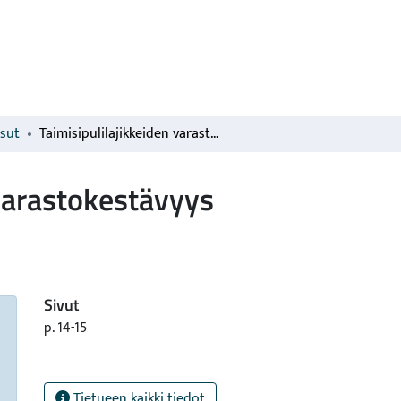
isut
Taimisipulilajikkeiden varastokestävyys
 varastokestävyys
Sivut
p. 14-15
Tietueen kaikki tiedot